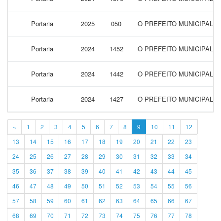
Portaria
2025
050
O PREFEITO MUNICIPAL 
Portaria
2024
1452
O PREFEITO MUNICIPAL 
Portaria
2024
1442
O PREFEITO MUNICIPAL 
Portaria
2024
1427
O PREFEITO MUNICIPAL 
«
1
2
3
4
5
6
7
8
9
10
11
12
13
14
15
16
17
18
19
20
21
22
23
24
25
26
27
28
29
30
31
32
33
34
35
36
37
38
39
40
41
42
43
44
45
46
47
48
49
50
51
52
53
54
55
56
57
58
59
60
61
62
63
64
65
66
67
68
69
70
71
72
73
74
75
76
77
78