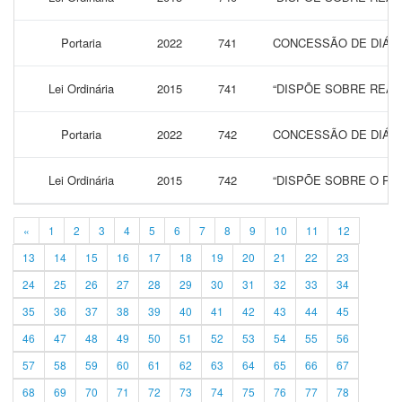
Portaria
2022
741
CONCESSÃO DE DIÁRI
Lei Ordinária
2015
741
“DISPÕE SOBRE REAJ
Portaria
2022
742
CONCESSÃO DE DIÁRI
Lei Ordinária
2015
742
“DISPÕE SOBRE O PA
«
1
2
3
4
5
6
7
8
9
10
11
12
13
14
15
16
17
18
19
20
21
22
23
24
25
26
27
28
29
30
31
32
33
34
35
36
37
38
39
40
41
42
43
44
45
46
47
48
49
50
51
52
53
54
55
56
57
58
59
60
61
62
63
64
65
66
67
68
69
70
71
72
73
74
75
76
77
78