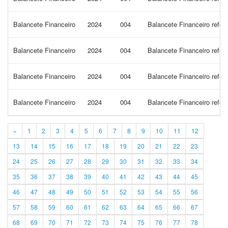
Balancete Financeiro
2024
004
Balancete Financeiro refer
Balancete Financeiro
2024
004
Balancete Financeiro refer
Balancete Financeiro
2024
004
Balancete Financeiro refer
Balancete Financeiro
2024
004
Balancete Financeiro refer
«
1
2
3
4
5
6
7
8
9
10
11
12
13
14
15
16
17
18
19
20
21
22
23
24
25
26
27
28
29
30
31
32
33
34
35
36
37
38
39
40
41
42
43
44
45
46
47
48
49
50
51
52
53
54
55
56
57
58
59
60
61
62
63
64
65
66
67
68
69
70
71
72
73
74
75
76
77
78