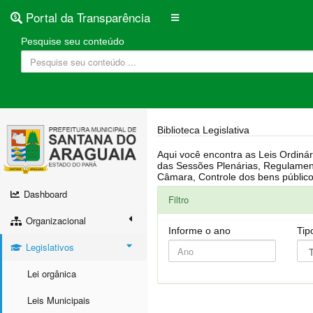
Portal da Transparência
Pesquise seu conteúdo
Biblioteca Legislativa
Aqui você encontra as Leis Ordinárias, Leis Complementares, Portarias, Decretos, Atas, PPA, LDO, LOA, RREO, Resoluções, RGF, Lei O
das Sessões Plenárias, Regulamentação da LAI, Atos de Julgamento do Governo, Agenda Externa do presidente, Relatório do Controle Interno, Projetos em tramitação na
Dashboard
Filtro
Organizacional
Informe o ano
Tip
Legislativos
Lei orgânica
Leis Municipais