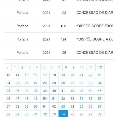
Portaria
2021
422
CONCESSÃO DE DIÁRIAS
Portaria
2021
423
“DISPÕE SOBRE EXONA
Portaria
2021
424
““DISPÕE SOBRE A CON
Portaria
2021
425
CONCESSÃO DE DIÁRIA
«
1
2
3
4
5
6
7
8
9
10
11
12
13
14
15
16
17
18
19
20
21
22
23
24
25
26
27
28
29
30
31
32
33
34
35
36
37
38
39
40
41
42
43
44
45
46
47
48
49
50
51
52
53
54
55
56
57
58
59
60
61
62
63
64
65
66
67
68
69
70
71
72
73
74
75
76
77
78