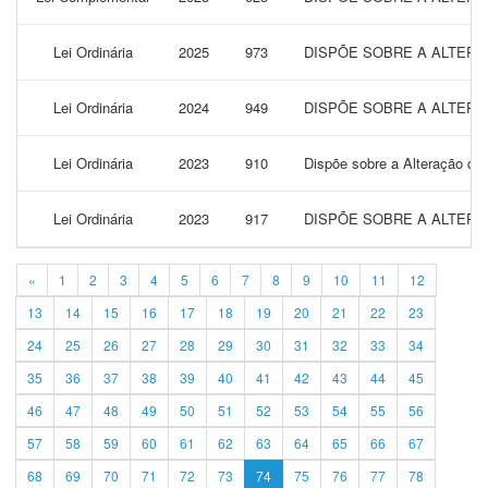
Lei Ordinária
2025
973
DISPÕE SOBRE A ALTERAÇ
Lei Ordinária
2024
949
DISPÕE SOBRE A ALTERAÇ
Lei Ordinária
2023
910
Dispõe sobre a Alteração da 
Lei Ordinária
2023
917
DISPÕE SOBRE A ALTERAÇÃ
«
1
2
3
4
5
6
7
8
9
10
11
12
13
14
15
16
17
18
19
20
21
22
23
24
25
26
27
28
29
30
31
32
33
34
35
36
37
38
39
40
41
42
43
44
45
46
47
48
49
50
51
52
53
54
55
56
57
58
59
60
61
62
63
64
65
66
67
68
69
70
71
72
73
74
75
76
77
78