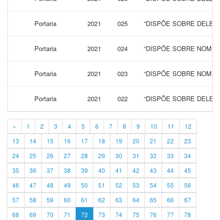
Portaria
2021
025
“DISPÕE SOBRE DELEG
Portaria
2021
024
“DISPÕE SOBRE NOMEAÇ
Portaria
2021
023
“DISPÕE SOBRE NOMEA
Portaria
2021
022
“DISPÕE SOBRE DELEG
«
1
2
3
4
5
6
7
8
9
10
11
12
13
14
15
16
17
18
19
20
21
22
23
24
25
26
27
28
29
30
31
32
33
34
35
36
37
38
39
40
41
42
43
44
45
46
47
48
49
50
51
52
53
54
55
56
57
58
59
60
61
62
63
64
65
66
67
68
69
70
71
72
73
74
75
76
77
78