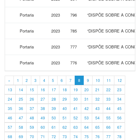
Portaria
2023
796
“DISPÕE SOBRE A CONCES
Portaria
2023
785
“DISPÕE SOBRE A CONCES
Portaria
2023
777
“DISPÕE SOBRE A CONCES
Portaria
2023
776
“DISPÕE SOBRE A CONCES
«
1
2
3
4
5
6
7
8
9
10
11
12
13
14
15
16
17
18
19
20
21
22
23
24
25
26
27
28
29
30
31
32
33
34
35
36
37
38
39
40
41
42
43
44
45
46
47
48
49
50
51
52
53
54
55
56
57
58
59
60
61
62
63
64
65
66
67
68
69
70
71
72
73
74
75
76
77
78