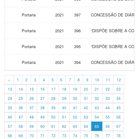
Portaria
2021
397
CONCESSÃO DE DIÁRIAS
Portaria
2021
396
“DISPÕE SOBRE A CONC
Portaria
2021
395
“DISPÕE SOBRE A CONC
Portaria
2021
394
CONCESSÃO DE DIÁRIA
«
1
2
3
4
5
6
7
8
9
10
11
12
13
14
15
16
17
18
19
20
21
22
23
24
25
26
27
28
29
30
31
32
33
34
35
36
37
38
39
40
41
42
43
44
45
46
47
48
49
50
51
52
53
54
55
56
57
58
59
60
61
62
63
64
65
66
67
68
69
70
71
72
73
74
75
76
77
78