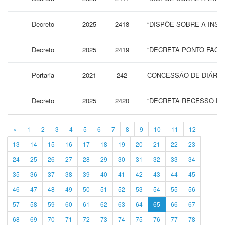
Decreto
2025
2418
“DISPÕE SOBRE A INS
Decreto
2025
2419
“DECRETA PONTO FACUL
Portaria
2021
242
CONCESSÃO DE DIÁRIA
Decreto
2025
2420
“DECRETA RECESSO DU
«
1
2
3
4
5
6
7
8
9
10
11
12
13
14
15
16
17
18
19
20
21
22
23
24
25
26
27
28
29
30
31
32
33
34
35
36
37
38
39
40
41
42
43
44
45
46
47
48
49
50
51
52
53
54
55
56
57
58
59
60
61
62
63
64
65
66
67
68
69
70
71
72
73
74
75
76
77
78