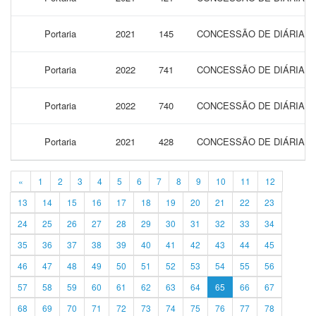
Portaria
2021
145
CONCESSÃO DE DIÁRIAS 
Portaria
2022
741
CONCESSÃO DE DIÁRIAS 
Portaria
2022
740
CONCESSÃO DE DIÁRIAS 
Portaria
2021
428
CONCESSÃO DE DIÁRIAS 
«
1
2
3
4
5
6
7
8
9
10
11
12
13
14
15
16
17
18
19
20
21
22
23
24
25
26
27
28
29
30
31
32
33
34
35
36
37
38
39
40
41
42
43
44
45
46
47
48
49
50
51
52
53
54
55
56
57
58
59
60
61
62
63
64
65
66
67
68
69
70
71
72
73
74
75
76
77
78