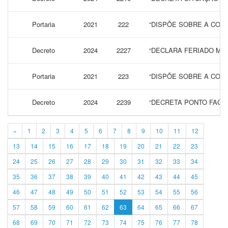
Portaria
2021
222
“DISPÕE SOBRE A CONC
Decreto
2024
2227
“DECLARA FERIADO MUN
Portaria
2021
223
“DISPÕE SOBRE A CONC
Decreto
2024
2239
“DECRETA PONTO FACUL
«
1
2
3
4
5
6
7
8
9
10
11
12
13
14
15
16
17
18
19
20
21
22
23
24
25
26
27
28
29
30
31
32
33
34
35
36
37
38
39
40
41
42
43
44
45
46
47
48
49
50
51
52
53
54
55
56
57
58
59
60
61
62
63
64
65
66
67
68
69
70
71
72
73
74
75
76
77
78