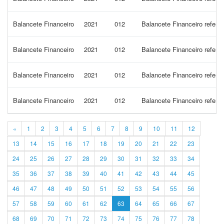
Balancete Financeiro
2021
012
Balancete Financeiro refer
Balancete Financeiro
2021
012
Balancete Financeiro refer
Balancete Financeiro
2021
012
Balancete Financeiro refer
Balancete Financeiro
2021
012
Balancete Financeiro refe
«
1
2
3
4
5
6
7
8
9
10
11
12
13
14
15
16
17
18
19
20
21
22
23
24
25
26
27
28
29
30
31
32
33
34
35
36
37
38
39
40
41
42
43
44
45
46
47
48
49
50
51
52
53
54
55
56
57
58
59
60
61
62
63
64
65
66
67
68
69
70
71
72
73
74
75
76
77
78