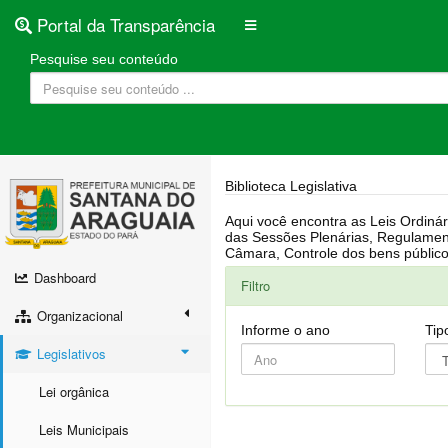
Portal da Transparência
Pesquise seu conteúdo
Biblioteca Legislativa
Aqui você encontra as Leis Ordinárias, Leis Complementares, Portarias, Decretos, Atas, PPA, LDO, LOA, RREO, Resoluções, RGF, Lei O
das Sessões Plenárias, Regulamentação da LAI, Atos de Julgamento do Governo, Agenda Externa do presidente, Relatório do Controle Interno, Projetos em tramitação na
Dashboard
Filtro
Organizacional
Informe o ano
Tip
Legislativos
Lei orgânica
Leis Municipais