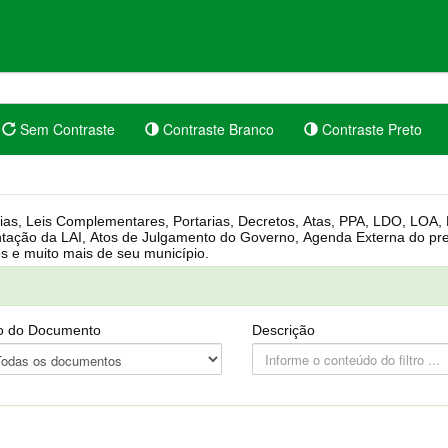
Sem Contraste
Contraste Branco
Contraste Preto
rgânica, Regimento Interno, Pauta
Câmara, Controle dos bens públicos e muito mais de seu município.
o do Documento
Descrição