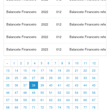
Balancete Financeiro
2022
012
Balancete Financeiro refer
Balancete Financeiro
2022
012
Balancete Financeiro refere
Balancete Financeiro
2022
012
Balancete Financeiro refere
Balancete Financeiro
2023
012
Balancete Financeiro refer
«
1
2
3
4
5
6
7
8
9
10
11
12
13
14
15
16
17
18
19
20
21
22
23
24
25
26
27
28
29
30
31
32
33
34
35
36
37
38
39
40
41
42
43
44
45
46
47
48
49
50
51
52
53
54
55
56
57
58
59
60
61
62
63
64
65
66
67
68
69
70
71
72
73
74
75
76
77
78