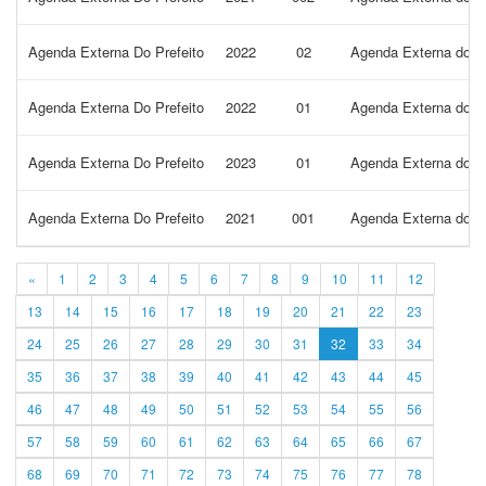
Agenda Externa Do Prefeito
2022
02
Agenda Externa do Pr
Agenda Externa Do Prefeito
2022
01
Agenda Externa do Pr
Agenda Externa Do Prefeito
2023
01
Agenda Externa do Pr
Agenda Externa Do Prefeito
2021
001
Agenda Externa do Pr
«
1
2
3
4
5
6
7
8
9
10
11
12
13
14
15
16
17
18
19
20
21
22
23
24
25
26
27
28
29
30
31
32
33
34
35
36
37
38
39
40
41
42
43
44
45
46
47
48
49
50
51
52
53
54
55
56
57
58
59
60
61
62
63
64
65
66
67
68
69
70
71
72
73
74
75
76
77
78