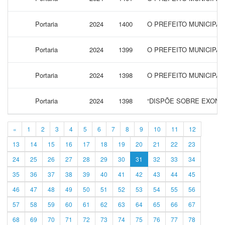
Portaria
2024
1400
O PREFEITO MUNICIPAL
Portaria
2024
1399
O PREFEITO MUNICIPAL
Portaria
2024
1398
O PREFEITO MUNICIPA
Portaria
2024
1398
“DISPÕE SOBRE EXONE
«
1
2
3
4
5
6
7
8
9
10
11
12
13
14
15
16
17
18
19
20
21
22
23
24
25
26
27
28
29
30
31
32
33
34
35
36
37
38
39
40
41
42
43
44
45
46
47
48
49
50
51
52
53
54
55
56
57
58
59
60
61
62
63
64
65
66
67
68
69
70
71
72
73
74
75
76
77
78