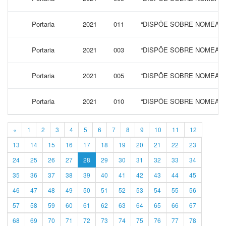
Portaria
2021
011
“DISPÕE SOBRE NOMEAÇÃ
Portaria
2021
003
“DISPÕE SOBRE NOMEAÇÃ
Portaria
2021
005
“DISPÕE SOBRE NOMEAÇÃ
Portaria
2021
010
“DISPÕE SOBRE NOMEAÇÃ
«
1
2
3
4
5
6
7
8
9
10
11
12
13
14
15
16
17
18
19
20
21
22
23
24
25
26
27
28
29
30
31
32
33
34
35
36
37
38
39
40
41
42
43
44
45
46
47
48
49
50
51
52
53
54
55
56
57
58
59
60
61
62
63
64
65
66
67
68
69
70
71
72
73
74
75
76
77
78