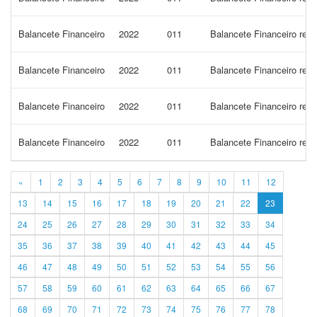
Balancete Financeiro
2022
011
Balancete Financeiro ref
Balancete Financeiro
2022
011
Balancete Financeiro re
Balancete Financeiro
2022
011
Balancete Financeiro ref
Balancete Financeiro
2022
011
Balancete Financeiro ref
«
1
2
3
4
5
6
7
8
9
10
11
12
13
14
15
16
17
18
19
20
21
22
23
24
25
26
27
28
29
30
31
32
33
34
35
36
37
38
39
40
41
42
43
44
45
46
47
48
49
50
51
52
53
54
55
56
57
58
59
60
61
62
63
64
65
66
67
68
69
70
71
72
73
74
75
76
77
78