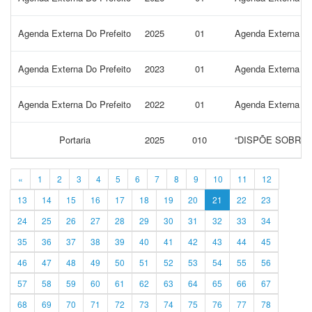
Agenda Externa Do Prefeito
2025
01
Agenda Externa do
Agenda Externa Do Prefeito
2023
01
Agenda Externa do
Agenda Externa Do Prefeito
2022
01
Agenda Externa do
Portaria
2025
010
“DISPÕE SOBRE
«
1
2
3
4
5
6
7
8
9
10
11
12
13
14
15
16
17
18
19
20
21
22
23
24
25
26
27
28
29
30
31
32
33
34
35
36
37
38
39
40
41
42
43
44
45
46
47
48
49
50
51
52
53
54
55
56
57
58
59
60
61
62
63
64
65
66
67
68
69
70
71
72
73
74
75
76
77
78