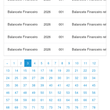
Balancete Financeiro
2026
001
Balancete Financeiro refe
Balancete Financeiro
2026
001
Balancete Financeiro refer
Balancete Financeiro
2026
001
Balancete Financeiro refer
Balancete Financeiro
2026
001
Balancete Financeiro refer
«
1
2
3
4
5
6
7
8
9
10
11
12
13
14
15
16
17
18
19
20
21
22
23
24
25
26
27
28
29
30
31
32
33
34
35
36
37
38
39
40
41
42
43
44
45
46
47
48
49
50
51
52
53
54
55
56
57
58
59
60
61
62
63
64
65
66
67
68
69
70
71
72
73
74
75
76
77
78