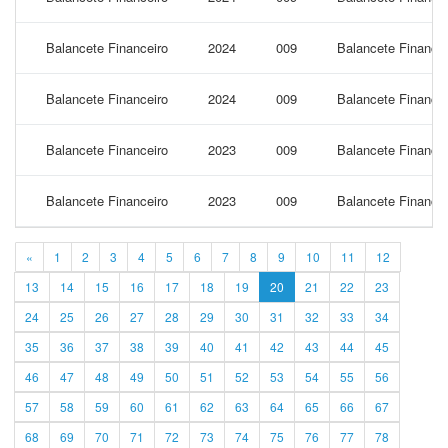
Balancete Financeiro
2024
009
Balancete Financei
Balancete Financeiro
2024
009
Balancete Financei
Balancete Financeiro
2023
009
Balancete Financei
Balancete Financeiro
2023
009
Balancete Finance
«
1
2
3
4
5
6
7
8
9
10
11
12
13
14
15
16
17
18
19
20
21
22
23
24
25
26
27
28
29
30
31
32
33
34
35
36
37
38
39
40
41
42
43
44
45
46
47
48
49
50
51
52
53
54
55
56
57
58
59
60
61
62
63
64
65
66
67
68
69
70
71
72
73
74
75
76
77
78