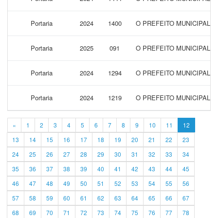
Portaria
2024
1400
O PREFEITO MUNICIPAL 
Portaria
2025
091
O PREFEITO MUNICIPAL 
Portaria
2024
1294
O PREFEITO MUNICIPAL 
Portaria
2024
1219
O PREFEITO MUNICIPAL 
«
1
2
3
4
5
6
7
8
9
10
11
12
13
14
15
16
17
18
19
20
21
22
23
24
25
26
27
28
29
30
31
32
33
34
35
36
37
38
39
40
41
42
43
44
45
46
47
48
49
50
51
52
53
54
55
56
57
58
59
60
61
62
63
64
65
66
67
68
69
70
71
72
73
74
75
76
77
78