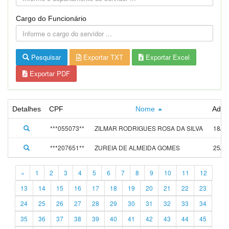
Cargo do Funcionário
Pesquisar
Exportar TXT
Exportar Excel
Exportar PDF
Detalhes
CPF
Nome
Admi
***055073**
ZILMAR RODRIGUES ROSA DA SILVA
18/07
***207651**
ZUREIA DE ALMEIDA GOMES
25/06
«
1
2
3
4
5
6
7
8
9
10
11
12
13
14
15
16
17
18
19
20
21
22
23
24
25
26
27
28
29
30
31
32
33
34
35
36
37
38
39
40
41
42
43
44
45