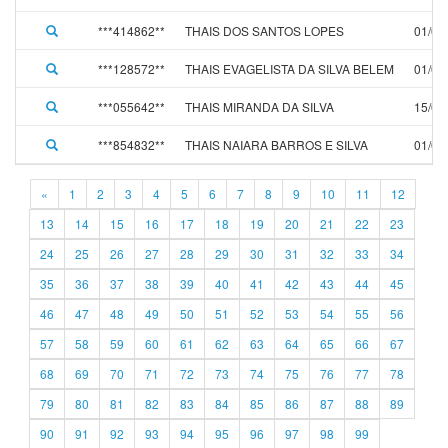
***414862**
THAIS DOS SANTOS LOPES
01/03
***128572**
THAIS EVAGELISTA DA SILVA BELEM
01/02
***055642**
THAIS MIRANDA DA SILVA
15/01
***854832**
THAIS NAIARA BARROS E SILVA
01/04
«
1
2
3
4
5
6
7
8
9
10
11
12
13
14
15
16
17
18
19
20
21
22
23
24
25
26
27
28
29
30
31
32
33
34
35
36
37
38
39
40
41
42
43
44
45
46
47
48
49
50
51
52
53
54
55
56
57
58
59
60
61
62
63
64
65
66
67
68
69
70
71
72
73
74
75
76
77
78
79
80
81
82
83
84
85
86
87
88
89
90
91
92
93
94
95
96
97
98
99