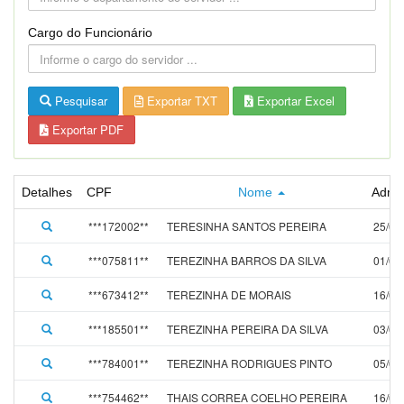
Cargo do Funcionário
Pesquisar
Exportar TXT
Exportar Excel
Exportar PDF
Detalhes
CPF
Nome
Admi
***172002**
TERESINHA SANTOS PEREIRA
25/04
***075811**
TEREZINHA BARROS DA SILVA
01/01
***673412**
TEREZINHA DE MORAIS
16/08
***185501**
TEREZINHA PEREIRA DA SILVA
03/02
***784001**
TEREZINHA RODRIGUES PINTO
05/01
***754462**
THAIS CORREA COELHO PEREIRA
16/09