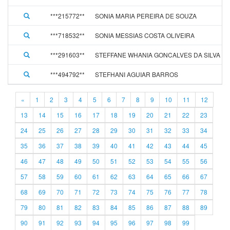
***215772**
SONIA MARIA PEREIRA DE SOUZA
***718532**
SONIA MESSIAS COSTA OLIVEIRA
***291603**
STEFFANE WHANIA GONCALVES DA SILVA
***494792**
STEFHANI AGUIAR BARROS
«
1
2
3
4
5
6
7
8
9
10
11
12
13
14
15
16
17
18
19
20
21
22
23
24
25
26
27
28
29
30
31
32
33
34
35
36
37
38
39
40
41
42
43
44
45
46
47
48
49
50
51
52
53
54
55
56
57
58
59
60
61
62
63
64
65
66
67
68
69
70
71
72
73
74
75
76
77
78
79
80
81
82
83
84
85
86
87
88
89
90
91
92
93
94
95
96
97
98
99