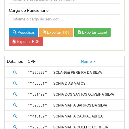
Cargo do Funcionário
Pesquisar
Exportar TXT
Exportar Excel
Exportar PDF
Detalhes
CPF
Nome
***295922**
SOLANGE PEREIRA DA SILVA
***456551**
SONIA DIAS MATOS
***531492**
SONIA DOS SANTOS OLIVEIRA SILVA
***595361**
SONIA MARIA BARROS DA SILVA
***416182**
SONIA MARIA CABRAL ABREU
***259602**
SONIA MARIA COELHO CORREIA