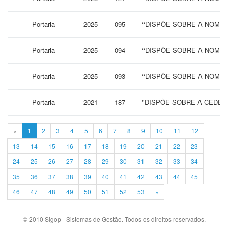
Portaria
2025
095
‘‘DISPÕE SOBRE A NOME
Portaria
2025
094
‘‘DISPÕE SOBRE A NOME
Portaria
2025
093
‘‘DISPÕE SOBRE A NOME
Portaria
2021
187
"DISPÕE SOBRE A CEDEN
«
1
2
3
4
5
6
7
8
9
10
11
12
13
14
15
16
17
18
19
20
21
22
23
24
25
26
27
28
29
30
31
32
33
34
35
36
37
38
39
40
41
42
43
44
45
46
47
48
49
50
51
52
53
»
© 2010 Sigop - Sistemas de Gestão. Todos os direitos reservados.