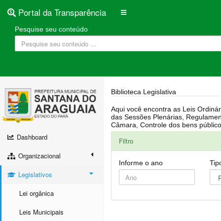
Portal da Transparência
Pesquise seu conteúdo
Biblioteca Legislativa
Aqui você encontra as Leis Ordinárias, Leis Complementares, Portarias, Decretos, Atas, PPA, LDO, LOA, RREO, Resoluções, RGF, Lei O
das Sessões Plenárias, Regulamentação da LAI, Atos de Julgamento do Governo, Agenda Externa do presidente, Relatório do Controle Interno, Projetos em tramitação na
Dashboard
Filtro
Organizacional
Informe o ano
Tip
Legislativos
Lei orgânica
Leis Municipais