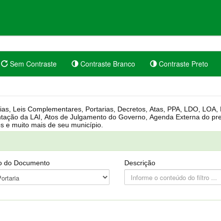
Sem Contraste
Contraste Branco
Contraste Preto
rgânica, Regimento Interno, Pauta
Câmara, Controle dos bens públicos e muito mais de seu município.
o do Documento
Descrição