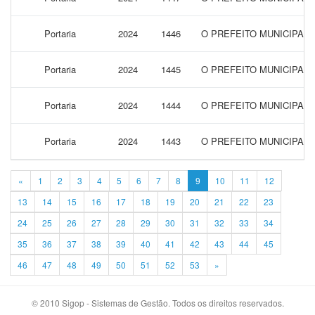
Portaria
2024
1446
O PREFEITO MUNICIPAL
Portaria
2024
1445
O PREFEITO MUNICIPAL
Portaria
2024
1444
O PREFEITO MUNICIPAL
Portaria
2024
1443
O PREFEITO MUNICIPAL
«
1
2
3
4
5
6
7
8
9
10
11
12
13
14
15
16
17
18
19
20
21
22
23
24
25
26
27
28
29
30
31
32
33
34
35
36
37
38
39
40
41
42
43
44
45
46
47
48
49
50
51
52
53
»
© 2010 Sigop - Sistemas de Gestão. Todos os direitos reservados.