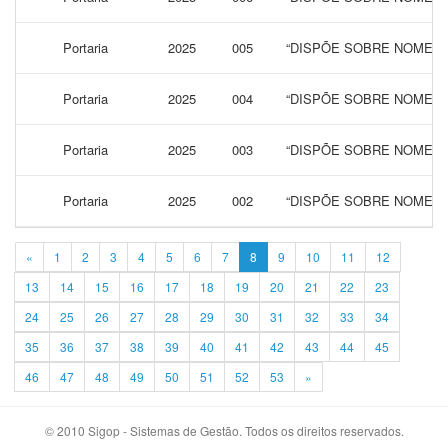
Portaria
2025
005
“DISPÕE SOBRE NOMEAÇ
Portaria
2025
004
“DISPÕE SOBRE NOMEAÇ
Portaria
2025
003
“DISPÕE SOBRE NOMEAÇ
Portaria
2025
002
“DISPÕE SOBRE NOMEAÇ
«
1
2
3
4
5
6
7
8
9
10
11
12
13
14
15
16
17
18
19
20
21
22
23
24
25
26
27
28
29
30
31
32
33
34
35
36
37
38
39
40
41
42
43
44
45
46
47
48
49
50
51
52
53
»
© 2010 Sigop - Sistemas de Gestão. Todos os direitos reservados.