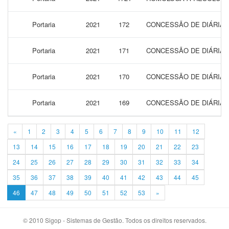
Portaria
2021
172
CONCESSÃO DE DIÁRIAS 
Portaria
2021
171
CONCESSÃO DE DIÁRIAS 
Portaria
2021
170
CONCESSÃO DE DIÁRIAS 
Portaria
2021
169
CONCESSÃO DE DIÁRIAS 
«
1
2
3
4
5
6
7
8
9
10
11
12
13
14
15
16
17
18
19
20
21
22
23
24
25
26
27
28
29
30
31
32
33
34
35
36
37
38
39
40
41
42
43
44
45
46
47
48
49
50
51
52
53
»
© 2010 Sigop - Sistemas de Gestão. Todos os direitos reservados.