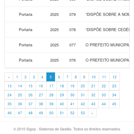
Portaria
2025
079
“DISPÕE SOBRE A NOME
Portaria
2025
078
“DISPÕE SOBRE CEDÊNC
Portaria
2025
077
O PREFEITO MUNICIPAL
Portaria
2025
076
O PREFEITO MUNICIPAL
«
1
2
3
4
5
6
7
8
9
10
11
12
13
14
15
16
17
18
19
20
21
22
23
24
25
26
27
28
29
30
31
32
33
34
35
36
37
38
39
40
41
42
43
44
45
46
47
48
49
50
51
52
53
»
© 2010 Sigop - Sistemas de Gestão. Todos os direitos reservados.