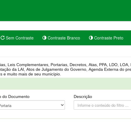
Sem Contraste
Contraste Branco
Contraste Preto
rgânica, Regimento Interno, Pauta
Câmara, Controle dos bens públicos e muito mais de seu município.
o do Documento
Descrição