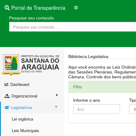
Portal da Transparência
Pesquise seu conteúdo
Biblioteca Legislativa
Aqui você encontra as Leis Ordinárias, Leis Complementares, Portarias, Decretos, Atas, PPA, LDO, LOA, RREO, Resoluções, RGF, Lei O
das Sessões Plenárias, Regulamentação da LAI, Atos de Julgamento do Governo, Agenda Externa do presidente, Relatório do Controle Interno, Projetos em tramitação na
Dashboard
Filtro
Organizacional
Informe o ano
Tip
Legislativos
Lei orgânica
Leis Municipais