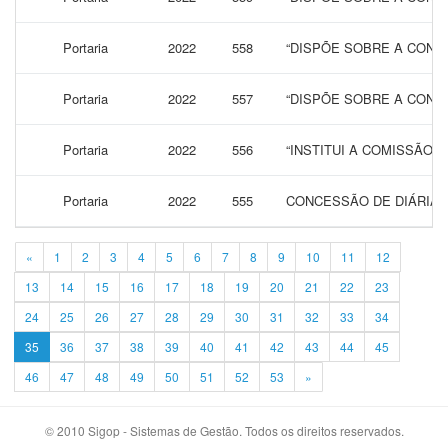
Portaria
2022
558
“DISPÕE SOBRE A CONCE
Portaria
2022
557
“DISPÕE SOBRE A CONCE
Portaria
2022
556
“INSTITUI A COMISSÃO 
Portaria
2022
555
CONCESSÃO DE DIÁRIAS
«
1
2
3
4
5
6
7
8
9
10
11
12
13
14
15
16
17
18
19
20
21
22
23
24
25
26
27
28
29
30
31
32
33
34
35
36
37
38
39
40
41
42
43
44
45
46
47
48
49
50
51
52
53
»
© 2010 Sigop - Sistemas de Gestão. Todos os direitos reservados.