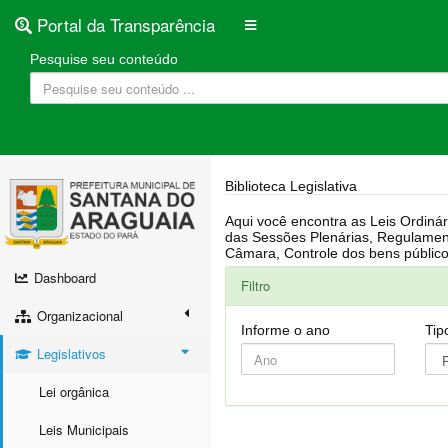
Portal da Transparência
Pesquise seu conteúdo
Biblioteca Legislativa
Aqui você encontra as Leis Ordinárias, Leis Complementares, Portarias, Decretos, Atas, PPA, LDO, LOA, RREO, Resoluções, RGF, Lei O
das Sessões Plenárias, Regulamentação da LAI, Atos de Julgamento do Governo, Agenda Externa do presidente, Relatório do Controle Interno, Projetos em tramitação na
Dashboard
Filtro
Organizacional
Informe o ano
Tip
Legislativos
Lei orgânica
Leis Municipais