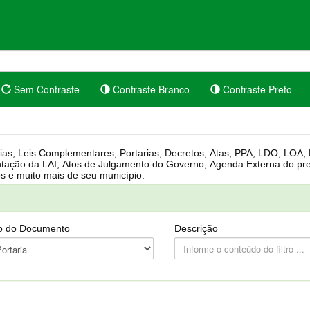
Sem Contraste
Contraste Branco
Contraste Preto
rgânica, Regimento Interno, Pauta
Câmara, Controle dos bens públicos e muito mais de seu município.
o do Documento
Descrição