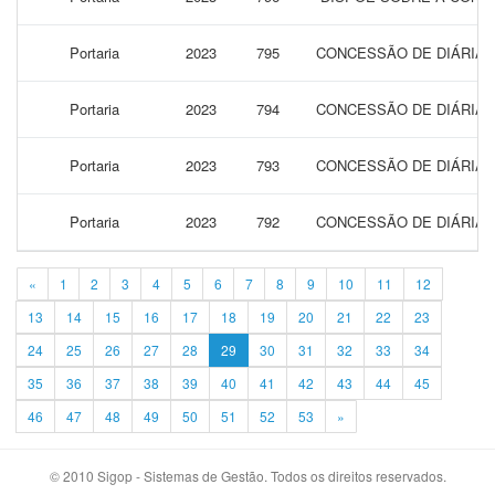
Portaria
2023
795
CONCESSÃO DE DIÁRIAS 
Portaria
2023
794
CONCESSÃO DE DIÁRIAS 
Portaria
2023
793
CONCESSÃO DE DIÁRIAS 
Portaria
2023
792
CONCESSÃO DE DIÁRIAS 
«
1
2
3
4
5
6
7
8
9
10
11
12
13
14
15
16
17
18
19
20
21
22
23
24
25
26
27
28
29
30
31
32
33
34
35
36
37
38
39
40
41
42
43
44
45
46
47
48
49
50
51
52
53
»
© 2010 Sigop - Sistemas de Gestão. Todos os direitos reservados.