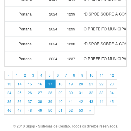
Portaria
2024
1239
“DISPÕE SOBRE A CONCE
Portaria
2024
1239
O PREFEITO MUNICIPAL 
Portaria
2024
1238
“DISPÕE SOBRE A CONCE
Portaria
2024
1237
O PREFEITO MUNICIPAL
«
1
2
3
4
5
6
7
8
9
10
11
12
13
14
15
16
17
18
19
20
21
22
23
24
25
26
27
28
29
30
31
32
33
34
35
36
37
38
39
40
41
42
43
44
45
46
47
48
49
50
51
52
53
»
© 2010 Sigop - Sistemas de Gestão. Todos os direitos reservados.