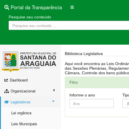
Portal da Transparência
Pesquise seu conteúdo
Biblioteca Legislativa
Aqui você encontra as Leis Ordinárias, Leis Complementares, Portarias, Decretos, Atas, PPA, LDO, LOA, RREO, Resoluções, RGF, Lei O
das Sessões Plenárias, Regulamentação da LAI, Atos de Julgamento do Governo, Agenda Externa do presidente, Relatório do Controle Interno, Projetos em tramitação na
Dashboard
Filtro
Organizacional
Informe o ano
Tip
Legislativos
Lei orgânica
Leis Municipais