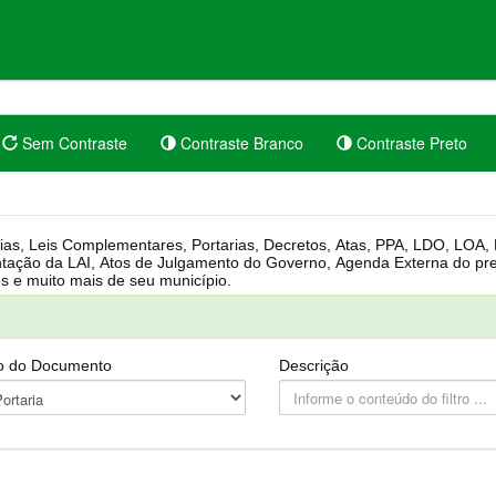
Sem Contraste
Contraste Branco
Contraste Preto
rgânica, Regimento Interno, Pauta
Câmara, Controle dos bens públicos e muito mais de seu município.
o do Documento
Descrição