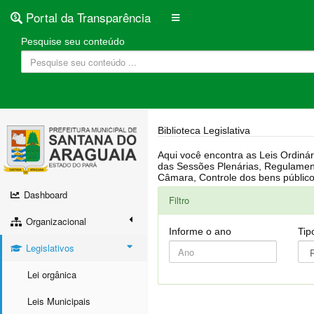
Portal da Transparência
Pesquise seu conteúdo
Biblioteca Legislativa
Aqui você encontra as Leis Ordinárias, Leis Complementares, Portarias, Decretos, Atas, PPA, LDO, LOA, RREO, Resoluções, RGF, Lei O
das Sessões Plenárias, Regulamentação da LAI, Atos de Julgamento do Governo, Agenda Externa do presidente, Relatório do Controle Interno, Projetos em tramitação na
Dashboard
Filtro
Organizacional
Informe o ano
Tip
Legislativos
Lei orgânica
Leis Municipais