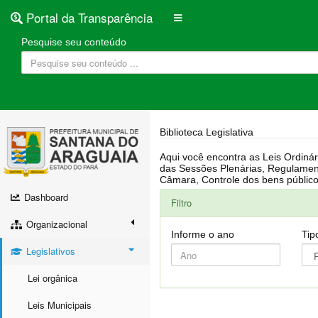
Portal da Transparência
Pesquise seu conteúdo
Biblioteca Legislativa
Aqui você encontra as Leis Ordinárias, Leis Complementares, Portarias, Decretos, Atas, PPA, LDO, LOA, RREO, Resoluções, RGF, Lei O
das Sessões Plenárias, Regulamentação da LAI, Atos de Julgamento do Governo, Agenda Externa do presidente, Relatório do Controle Interno, Projetos em tramitação na
Dashboard
Filtro
Organizacional
Informe o ano
Tip
Legislativos
Lei orgânica
Leis Municipais