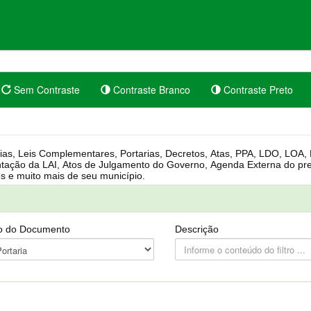
Sem Contraste
Contraste Branco
Contraste Preto
rgânica, Regimento Interno, Pauta
Câmara, Controle dos bens públicos e muito mais de seu município.
o do Documento
Descrição