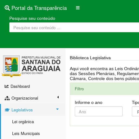
Portal da Transparência
Pesquise seu conteúdo
Biblioteca Legislativa
Aqui você encontra as Leis Ordinárias, Leis Complementares, Portarias, Decretos, Atas, PPA, LDO, LOA, RREO, Resoluções, RGF, Lei O
das Sessões Plenárias, Regulamentação da LAI, Atos de Julgamento do Governo, Agenda Externa do presidente, Relatório do Controle Interno, Projetos em tramitação na
Dashboard
Filtro
Organizacional
Informe o ano
Tip
Legislativos
Lei orgânica
Leis Municipais