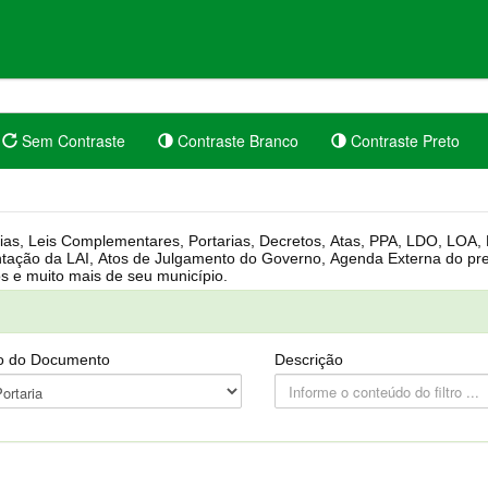
Sem Contraste
Contraste Branco
Contraste Preto
rgânica, Regimento Interno, Pauta
Câmara, Controle dos bens públicos e muito mais de seu município.
o do Documento
Descrição