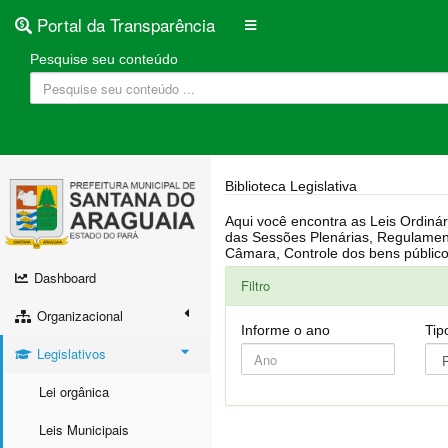
Portal da Transparência
Pesquise seu conteúdo
Biblioteca Legislativa
Aqui você encontra as Leis Ordinárias, Leis Complementares, Portarias, Decretos, Atas, PPA, LDO, LOA, RREO, Resoluções, RGF, Lei O
das Sessões Plenárias, Regulamentação da LAI, Atos de Julgamento do Governo, Agenda Externa do presidente, Relatório do Controle Interno, Projetos em tramitação na
Dashboard
Filtro
Organizacional
Informe o ano
Tip
Legislativos
Lei orgânica
Leis Municipais