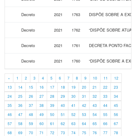
Decreto
2021
1763
DISPÕE SOBRE A EXON
Decreto
2021
1762
“DISPÕE SOBRE ATUALI
Decreto
2021
1761
DECRETA PONTO FACULT
Decreto
2021
1760
“DISPÕE SOBRE A EXON
«
1
2
3
4
5
6
7
8
9
10
11
12
13
14
15
16
17
18
19
20
21
22
23
24
25
26
27
28
29
30
31
32
33
34
35
36
37
38
39
40
41
42
43
44
45
46
47
48
49
50
51
52
53
54
55
56
57
58
59
60
61
62
63
64
65
66
67
68
69
70
71
72
73
74
75
76
77
78