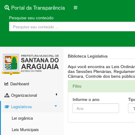
Portal da Transparência
Pesquise seu conteúdo
Biblioteca Legislativa
Aqui você encontra as Leis Ordinárias, Leis Complementares, Portarias, Decretos, Atas, PPA, LDO, LOA, RREO, Resoluções, RGF, Lei O
das Sessões Plenárias, Regulamentação da LAI, Atos de Julgamento do Governo, Agenda Externa do presidente, Relatório do Controle Interno, Projetos em tramitação na
Dashboard
Filtro
Organizacional
Informe o ano
Tip
Legislativos
Lei orgânica
Leis Municipais