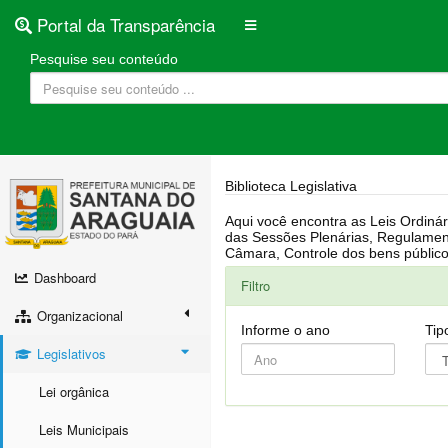
Portal da Transparência
Pesquise seu conteúdo
Biblioteca Legislativa
Aqui você encontra as Leis Ordinárias, Leis Complementares, Portarias, Decretos, Atas, PPA, LDO, LOA, RREO, Resoluções, RGF, Lei O
das Sessões Plenárias, Regulamentação da LAI, Atos de Julgamento do Governo, Agenda Externa do presidente, Relatório do Controle Interno, Projetos em tramitação na
Dashboard
Filtro
Organizacional
Informe o ano
Tip
Legislativos
Lei orgânica
Leis Municipais