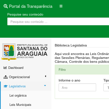
Portal da Transparência
Pesquise seu conteúdo
Biblioteca Legislativa
Aqui você encontra as Leis Ordinárias, Leis Complementares, Portarias, Decretos, Atas, PPA, LDO, LOA, RREO, Resoluções, RGF, Lei O
das Sessões Plenárias, Regulamentação da LAI, Atos de Julgamento do Governo, Agenda Externa do presidente, Relatório do Controle Interno, Projetos em tramitação na
Dashboard
Filtro
Organizacional
Informe o ano
Tip
Legislativos
Lei orgânica
Leis Municipais