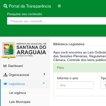
Portal da Transparência
Pesquise seu conteúdo
Biblioteca Legislativa
Aqui você encontra as Leis Ordinárias, Leis Complementares, Portarias, Decretos, Atas, PPA, LDO, LOA, RREO, Resoluções, RGF, Lei O
das Sessões Plenárias, Regulamentação da LAI, Atos de Julgamento do Governo, Agenda Externa do presidente, Relatório do Controle Interno, Projetos em tramitação na
Dashboard
Filtro
Organizacional
Informe o ano
Tip
Legislativos
Lei orgânica
Leis Municipais