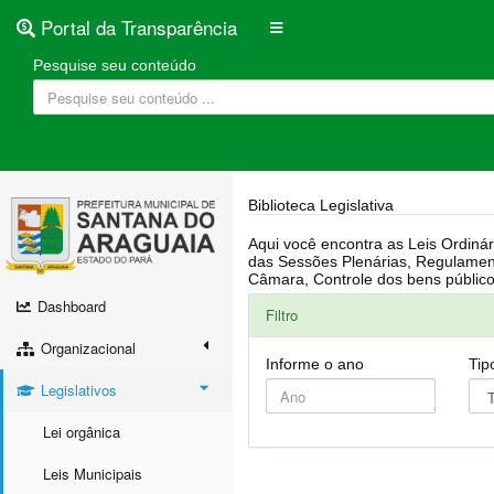
Portal da Transparência
Pesquise seu conteúdo
Biblioteca Legislativa
Aqui você encontra as Leis Ordinárias, Leis Complementares, Portarias, Decretos, Atas, PPA, LDO, LOA, RREO, Resoluções, RGF, Lei O
das Sessões Plenárias, Regulamentação da LAI, Atos de Julgamento do Governo, Agenda Externa do presidente, Relatório do Controle Interno, Projetos em tramitação na
Dashboard
Filtro
Organizacional
Informe o ano
Tip
Legislativos
Lei orgânica
Leis Municipais