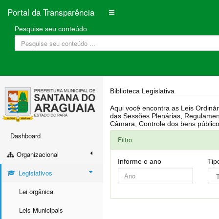
Portal da Transparência
Pesquise seu conteúdo
Biblioteca Legislativa
Aqui você encontra as Leis Ordinárias, Leis Complementares, Portarias, Decretos, Atas, PPA, LDO, LOA, RREO, Resoluções, RGF, Lei O
das Sessões Plenárias, Regulamentação da LAI, Atos de Julgamento do Governo, Agenda Externa do presidente, Relatório do Controle Interno, Projetos em tramitação na
Dashboard
Filtro
Organizacional
Informe o ano
Tip
Legislativos
Lei orgânica
Leis Municipais