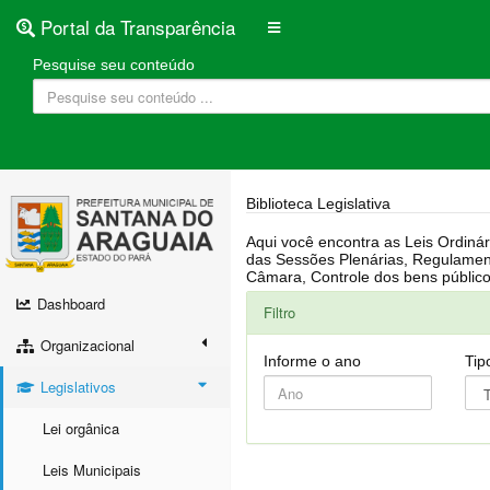
Portal da Transparência
Pesquise seu conteúdo
Biblioteca Legislativa
Aqui você encontra as Leis Ordinárias, Leis Complementares, Portarias, Decretos, Atas, PPA, LDO, LOA, RREO, Resoluções, RGF, Lei O
das Sessões Plenárias, Regulamentação da LAI, Atos de Julgamento do Governo, Agenda Externa do presidente, Relatório do Controle Interno, Projetos em tramitação na
Dashboard
Filtro
Organizacional
Informe o ano
Tip
Legislativos
Lei orgânica
Leis Municipais